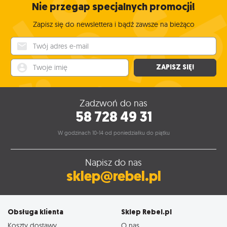
Nie przegap specjalnych promocji!
Zapisz się do newslettera i bądź zawsze na bieżąco
Twój adres e-mail
Twoje imię
ZAPISZ SIĘ!
Zadzwoń do nas
58 728 49 31
W godzinach 10-14 od poniedziałku do piątku
Napisz do nas
sklep@rebel.pl
Obsługa klienta
Sklep Rebel.pl
Koszty dostawy
O nas