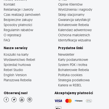
Kontakt
Opinie Klientów
Reklamacje i zwroty
Wyróżnienia i nagrody
Czas realizacji zamówień
Sklep stacjonarny
Bezpieczne zakupy
Gwarancja satysfakcji!
Sposoby płatności
Bohaterowie Rebela
Regulamin rabatów
Kalendarz adwentowy
O rejestracji
Ochrona małoletnich
FAQ
Identyfikacja wizualna
Nasze serwisy
Przydatne linki
Koszulki na karty
Newsletter
Wydawnictwo Rebel
Karty podarunkowe
Sprzedaż hurtowa
System PDK i trofea
Rebel Studio
Bohaterowie Rebela
English Version
Polityka cookies
Planszowa Rebelia
Strategia podatkowa
Kariera w REBEL
Obserwuj nas!
Akceptujemy płatności