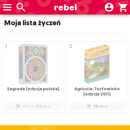
Moja lista życzeń
Sagrada (edycja polska)
Agricola: Torfowisko
(edycja 2011)
189
114
118
,95
,95
zł
,95
zł