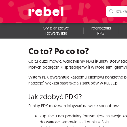
Gry planszowe
Podręczniki
i towarzyskie
RPG
Co to? Po co to?
P
D
Co tu dużo mówić, wdrożyliśmy PDKi (
unkty
oświad
których podręczniki sprzedajemy (i w które sami gramy)
System PDK gwarantuje każdemu Klientowi konkretne b
nadzieję) większa satysfakcja z zakupów w REBEL.pl.
Jak zdobyć PDKi?
Punkty PDK możesz zdobywać na wiele sposobów:
kupując u nas produkty (otrzymujesz na swoje ko
do wartości zamówienia: 1 punkt = 5 zł);