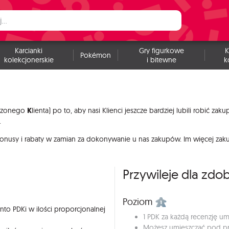
Karcianki
Gry figurkowe
K
Pokémon
kolekcjonerskie
i bitewne
k
K
czonego
lienta) po to, aby nasi Klienci jeszcze bardziej lubili robić za
.
onusy i rabaty w zamian za dokonywanie u nas zakupów. Im więcej zak
Przywileje dla z
Poziom
nto PDKi w ilości proporcjonalnej
1 PDK za każdą recenzję 
Możesz umieszczać pod pro