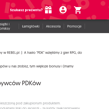
Szukasz prezentu?
siążki i
Łamigłówki
Akcesoria
Promocje
omiksy
kupy w REBEL.pl :) A hasło "PDK" wzięliśmy z gier RPG, do
upów u nas zrobisz, tym większe bonusy i (mamy
dobywców PDKów
umieszczoną pod zakupionym produktem.
duktami linki do recenzji - za każdy zaakceptowany