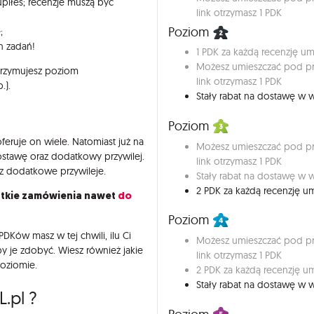
piłeś; recenzje muszą być
link otrzymasz 1 PDK
Poziom
;
h zadań!
1 PDK za każdą recenzję 
Możesz umieszczać pod pro
trzymujesz poziom
link otrzymasz 1 PDK
.).
Stały rabat na dostawę w w
Poziom
feruje on wiele. Natomiast już na
Możesz umieszczać pod pro
ostawę oraz dodatkowy przywilej.
link otrzymasz 1 PDK
z dodatkowe przywileje.
Stały rabat na dostawę w w
2 PDK za każdą recenzję 
tkie zamówienia nawet
do
Poziom
DKów masz w tej chwili, ilu Ci
Możesz umieszczać pod pro
y je zdobyć. Wiesz również jakie
link otrzymasz 1 PDK
poziomie.
2 PDK za każdą recenzję 
Stały rabat na dostawę w w
.pl ?