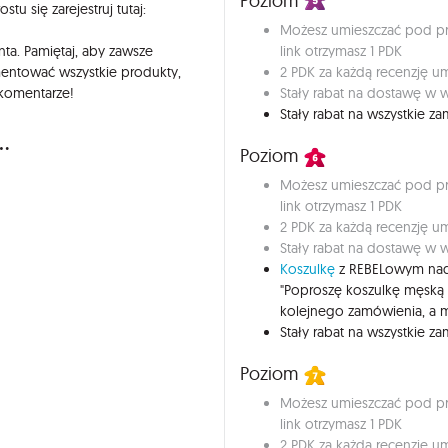
Poziom
tu się zarejestruj tutaj:
Możesz umieszczać pod pro
link otrzymasz 1 PDK
ta. Pamiętaj, aby zawsze
2 PDK za każdą recenzję 
mentować wszystkie produkty,
Stały rabat na dostawę w w
 komentarze!
Stały rabat na wszystkie 
..
Poziom
Możesz umieszczać pod pro
link otrzymasz 1 PDK
2 PDK za każdą recenzję 
Stały rabat na dostawę w w
Koszulkę
z REBELowym nad
"Poproszę koszulkę męską
kolejnego zamówienia, a m
Stały rabat na wszystkie 
Poziom
Możesz umieszczać pod pro
link otrzymasz 1 PDK
2 PDK za każdą recenzję 