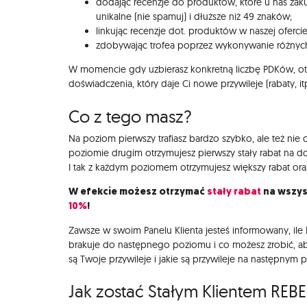
dodając recenzje do produktów, które u nas zaku
unikalne (nie spamuj) i dłuższe niż 49 znaków;
linkując recenzje dot. produktów w naszej ofercie
zdobywając trofea poprzez wykonywanie różnyc
W momencie gdy uzbierasz konkretną liczbę PDKów, o
doświadczenia, który daje Ci nowe przywileje (rabaty, itp
Co z tego masz?
Na poziom pierwszy trafiasz bardzo szybko, ale też nie o
poziomie drugim otrzymujesz pierwszy stały rabat na d
I tak z każdym poziomem otrzymujesz większy rabat ora
W efekcie możesz otrzymać
stały rabat
na wszys
10%
!
Zawsze w swoim Panelu Klienta jesteś informowany, ile P
brakuje do następnego poziomu i co możesz zrobić, ab
są Twoje przywileje i jakie są przywileje na następnym 
Jak zostać Stałym Klientem REBEL