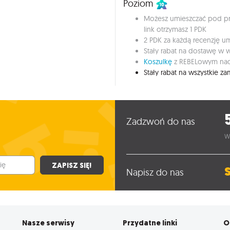
Poziom
Możesz umieszczać pod pro
link otrzymasz 1 PDK
2 PDK za każdą recenzję 
Stały rabat na dostawę w w
Koszulkę
z REBELowym nad
Stały rabat na wszystkie 
Zadzwoń do nas
W
ZAPISZ SIĘ!
Napisz do nas
Nasze serwisy
Przydatne linki
O