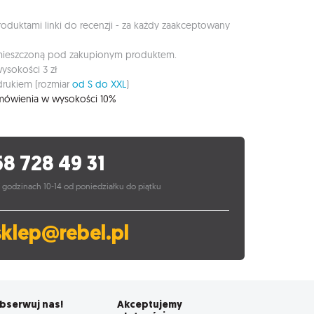
duktami linki do recenzji - za każdy zaakceptowany
umieszczoną pod zakupionym produktem.
ysokości 3 zł
rukiem (rozmiar
od S do XXL
)
zamówienia w wysokości 10%
58 728 49 31
 godzinach 10-14 od poniedziałku do piątku
sklep@rebel.pl
bserwuj nas!
Akceptujemy