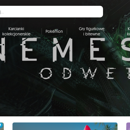
Karcianki
Gry figurkowe
K
Pokémon
kolekcjonerskie
i bitewne
k