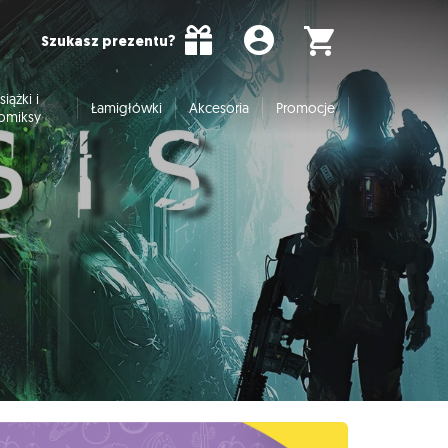
Szukasz prezentu?
siążki i
Łamigłówki
Akcesoria
Promocje
omiksy