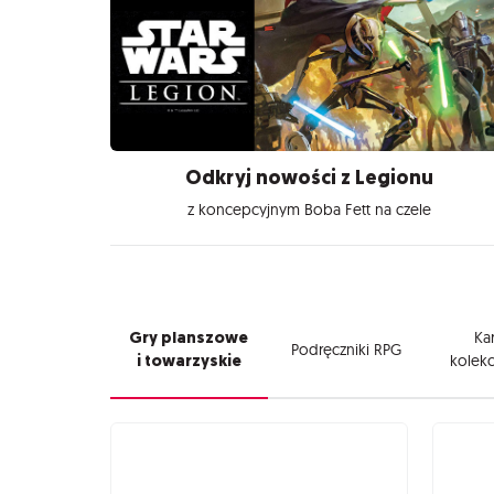
Odkryj nowości z Legionu
z koncepcyjnym Boba Fett na czele
Gry planszowe
Kar
Podręczniki RPG
i towarzyskie
kolekc