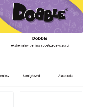
Dobble
ekstremalny trening spostrzegawczości
komiksy
Łamigłówki
Akcesoria