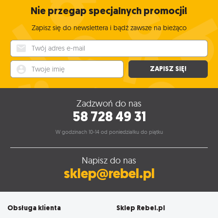
Nie przegap specjalnych promocji!
Zapisz się do newslettera i bądź zawsze na bieżąco
Twój adres e-mail
Twoje imię
ZAPISZ SIĘ!
Zadzwoń do nas
58 728 49 31
W godzinach 10-14 od poniedziałku do piątku
Napisz do nas
sklep@rebel.pl
Obsługa klienta
Sklep Rebel.pl