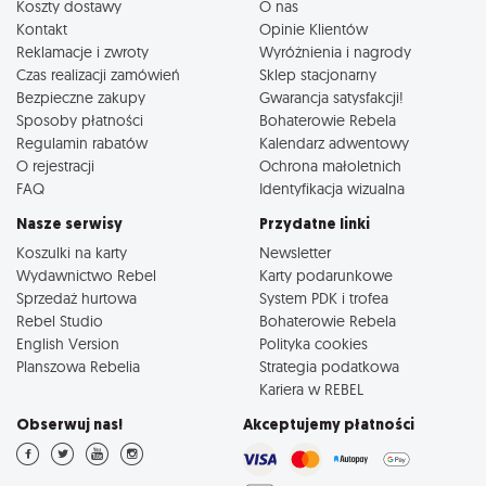
Koszty dostawy
O nas
Kontakt
Opinie Klientów
Reklamacje i zwroty
Wyróżnienia i nagrody
Czas realizacji zamówień
Sklep stacjonarny
Bezpieczne zakupy
Gwarancja satysfakcji!
Sposoby płatności
Bohaterowie Rebela
Regulamin rabatów
Kalendarz adwentowy
O rejestracji
Ochrona małoletnich
FAQ
Identyfikacja wizualna
Nasze serwisy
Przydatne linki
Koszulki na karty
Newsletter
Wydawnictwo Rebel
Karty podarunkowe
Sprzedaż hurtowa
System PDK i trofea
Rebel Studio
Bohaterowie Rebela
English Version
Polityka cookies
Planszowa Rebelia
Strategia podatkowa
Kariera w REBEL
Obserwuj nas!
Akceptujemy płatności