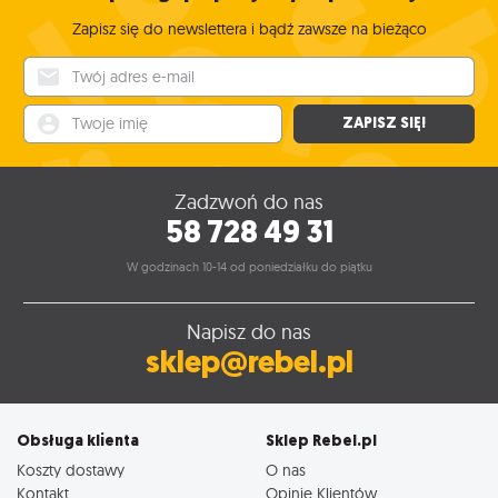
Zapisz się do newslettera i bądź zawsze na bieżąco
Twój adres e-mail
Twoje imię
ZAPISZ SIĘ!
Zadzwoń do nas
58 728 49 31
W godzinach 10-14 od poniedziałku do piątku
Napisz do nas
sklep@rebel.pl
Obsługa klienta
Sklep Rebel.pl
Koszty dostawy
O nas
Kontakt
Opinie Klientów