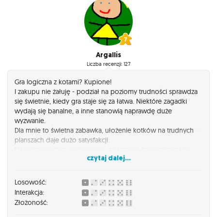
Argallis
Liczba recenzji: 127
Gra logiczna z kotami? Kupione!
I zakupu nie żałuję - podział na poziomy trudności sprawdza
się świetnie, kiedy gra staje się za łatwa. Niektóre zagadki
wydają się banalne, a inne stanowią naprawdę duże
wyzwanie.
Dla mnie to świetna zabawka, ułożenie kotków na trudnych
planszach daje dużo satysfakcji.
Na minus niestety wykonanie - zdarza się, że na planszach
czytaj dalej...
brakuje pełnej informacji o kotkach do zadania, co sprawia, że
rozwiązanie zagadki staje się niemożliwe.
Losowość:
Interakcja:
Złożoność: