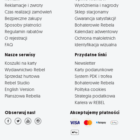
Reklamacje i zwroty
Wyróżnienia i nagrody
Czas realizacji zamówień
Sklep stacjonarny
Bezpieczne zakupy
Gwarancja satysfakcji!
Sposoby płatności
Bohaterowie Rebela
Regulamin rabatów
Kalendarz adwentowy
O rejestracji
Ochrona małoletnich
FAQ
Identyfikacja wizualna
Nasze serwisy
Przydatne linki
Koszulki na karty
Newsletter
Wydawnictwo Rebel
Karty podarunkowe
Sprzedaż hurtowa
System PDK i trofea
Rebel Studio
Bohaterowie Rebela
English Version
Polityka cookies
Planszowa Rebelia
Strategia podatkowa
Kariera w REBEL
Obserwuj nas!
Akceptujemy płatności