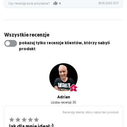
18.05.2020 13:17
Czy recenzja była przydatna?
4
Wszystkie recenzje
pokazuj tylko recenzje klientów, którzy nabyli
produkt
Adrian
Liczba recenzji: 35
Recenzja klienta, który nabył ten produkt
Jak dla mnie ideał :)