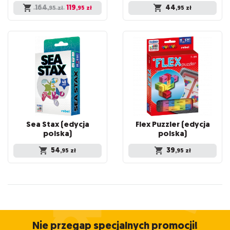
164
119
44
,95
zł
,95
zł
,95
zł
Sea Stax (edycja
Flex Puzzler (edycja
polska)
polska)
54
39
,95
zł
,95
zł
Nie przegap specjalnych promocji!