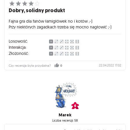
Dobry, solidny produkt
Fajna gra dla fanów łamigłówek no i kotów ;-)
Przy niektórych zagadkach trzeba się mocno nagłowić ;-)
Losowość:
Interakcja:
Złożoność:
22.04.2022 17:02
Czy recenzja była przydatna?
0
Marek
Liczba recenzji: 58