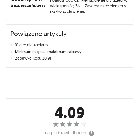
Posiada logo CE. Nie nadaje się dla dzieci w
bezpieczeństwa:
wieku poniżej 3 lat. Zawiera małe elementy -
ryzyko zadławienia.
Powiązane artykuły
10 gier dla kociarzy
Minimum miejsca, maksimum zabawy
Zabawka Roku 2019!
Recenzje
4.09
na podstawie
11 ocen