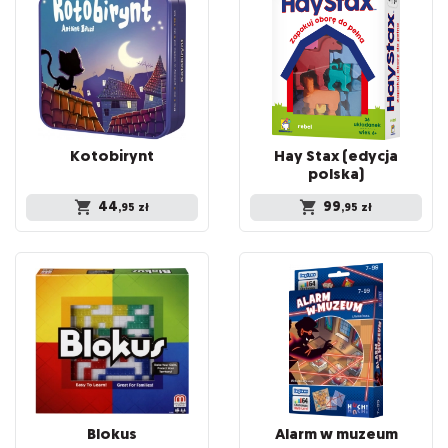
Kotobirynt
Hay Stax (edycja
polska)
44
99
,95
zł
,95
zł
Blokus
Alarm
w
muzeum