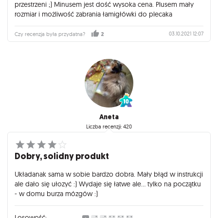
przestrzeni ;) Minusem jest dość wysoka cena. Plusem mały
rozmiar i możliwość zabrania łamigłówki do plecaka
03.10.2021 12:07
Czy recenzja była przydatna?
2
Aneta
Liczba recenzji: 420
Dobry, solidny produkt
Układanak sama w sobie bardzo dobra. Mały błąd w instrukcji
ale dało się ułozyć :) Wydaje się łatwe ale... tylko na początku
- w domu burza mózgów :)
Losowość: