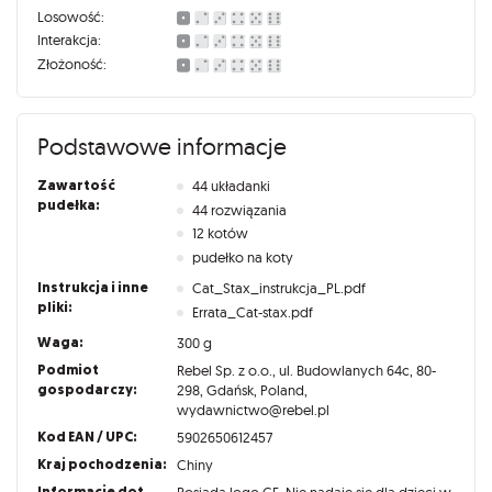
Losowość:
Interakcja:
Złożoność:
Podstawowe informacje
Zawartość
44 układanki
pudełka:
44 rozwiązania
12 kotów
pudełko na koty
Instrukcja i inne
Cat_Stax_instrukcja_PL.pdf
pliki:
Errata_Cat-stax.pdf
Waga:
300 g
Podmiot
Rebel Sp. z o.o., ul. Budowlanych 64c, 80-
gospodarczy:
298, Gdańsk, Poland,
wydawnictwo@rebel.pl
Kod EAN / UPC:
5902650612457
Kraj pochodzenia:
Chiny
Informacje dot.