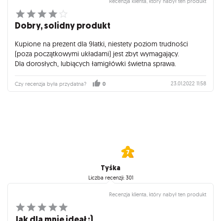
Recenzja klienta, który nabył ten produkt
Dobry, solidny produkt
Kupione na prezent dla 9latki, niestety poziom trudności
(poza początkowymi układami) jest zbyt wymagający.
Dla dorosłych, lubiących łamigłówki świetna sprawa.
23.01.2022 11:58
Czy recenzja była przydatna?
0
Tyśka
Liczba recenzji: 301
Recenzja klienta, który nabył ten produkt
Jak dla mnie ideał :)