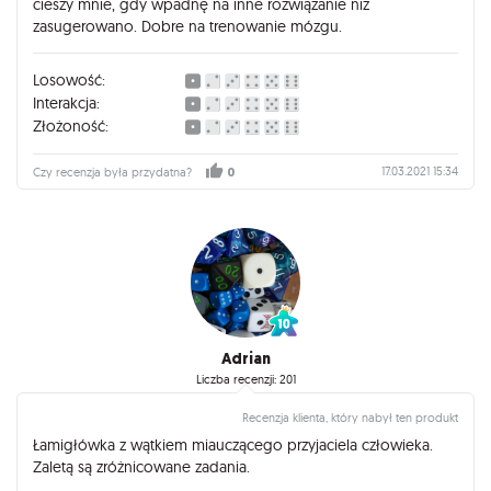
cieszy mnie, gdy wpadnę na inne rozwiązanie niż
zasugerowano. Dobre na trenowanie mózgu.
Losowość:
Interakcja:
Złożoność:
17.03.2021 15:34
Czy recenzja była przydatna?
0
Adrian
Liczba recenzji: 201
Recenzja klienta, który nabył ten produkt
Łamigłówka z wątkiem miauczącego przyjaciela człowieka.
Zaletą są zróżnicowane zadania.