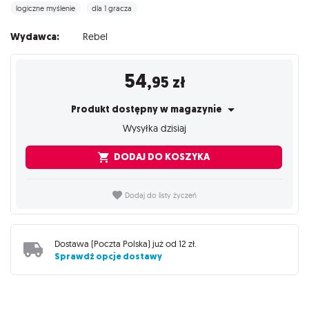
logiczne myślenie
dla 1 gracza
Wydawca:
Rebel
54
,95
zł
Produkt dostępny w magazynie
Wysyłka dzisiaj
DODAJ DO KOSZYKA
Dodaj do listy życzeń
Dostawa (
Poczta Polska
) już od
12 zł
.
Sprawdź opcje dostawy