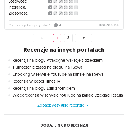
Losowość:
Interakcja:
Złożoność:
18.05.2020 13:17
Czy recenzja była przydatna?
4
«
2
»
1
Recenzje na innych portalach
Recenzja na blogu Atrakcyjne wakacje z dzieckiem
Tłumaczenie zasad na blogu ina i Sewa
Unboxing w serwisie YouTube na kanale ina i Sewa
Recenzja w Rebel Times 141
Recenzja na blogu Dżin z tomikiem
Wideorecenzja w serwisie YouTube na kanale Dzieciaki Testują
Zobacz wszystkie recenzje
DODAJ LINK DO RECENZJI