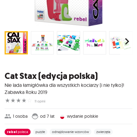
Cat Stax (edycja polska)
Nie lada łamigłówka dla wszystkich kociarzy (i nie tylko)!
Zabawka Roku 2019
☆
☆
☆
☆
☆
11 opinii
1 osoba
od 7 lat
wydanie polskie
rebel
poleca
puzzle
odnajdowanie wzorców
zwierzęta