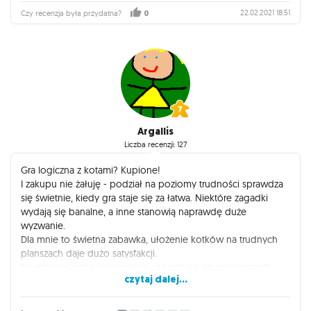
22.02.2021 18:51
Czy recenzja była przydatna?
0
Argallis
Liczba recenzji: 127
Gra logiczna z kotami? Kupione!
I zakupu nie żałuję - podział na poziomy trudności sprawdza
się świetnie, kiedy gra staje się za łatwa. Niektóre zagadki
wydają się banalne, a inne stanowią naprawdę duże
wyzwanie.
Dla mnie to świetna zabawka, ułożenie kotków na trudnych
planszach daje dużo satysfakcji.
Na minus niestety wykonanie - zdarza się, że na planszach
czytaj dalej...
brakuje pełnej informacji o kotkach do zadania, co sprawia, że
rozwiązanie zagadki staje się niemożliwe.