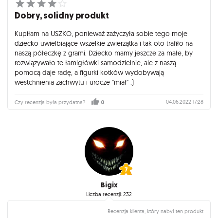
Dobry, solidny produkt
Kupiłam na USZKO, ponieważ zażyczyła sobie tego moje
dziecko uwielbiające wszelkie zwierzątka i tak oto trafiło na
naszą półeczkę z grami. Dziecko mamy jeszcze za małe, by
rozwiązywało te łamigłówki samodzielnie, ale z naszą
pomocą daje radę, a figurki kotków wydobywają
westchnienia zachwytu i urocze "miał" :)
04.06.2022 17:28
Czy recenzja była przydatna?
0
Bigix
Liczba recenzji: 232
Recenzja klienta, który nabył ten produkt