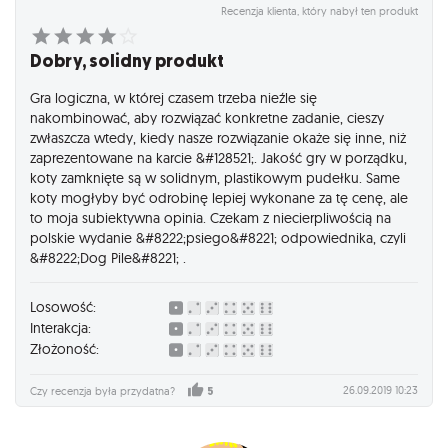
Recenzja klienta, który nabył ten produkt
Dobry, solidny produkt
Gra logiczna, w której czasem trzeba nieźle się
nakombinować, aby rozwiązać konkretne zadanie, cieszy
zwłaszcza wtedy, kiedy nasze rozwiązanie okaże się inne, niż
zaprezentowane na karcie &#128521;. Jakość gry w porządku,
koty zamknięte są w solidnym, plastikowym pudełku. Same
koty mogłyby być odrobinę lepiej wykonane za tę cenę, ale
to moja subiektywna opinia. Czekam z niecierpliwością na
polskie wydanie &#8222;psiego&#8221; odpowiednika, czyli
&#8222;Dog Pile&#8221; .
Losowość:
Interakcja:
Złożoność:
26.09.2019 10:23
Czy recenzja była przydatna?
5