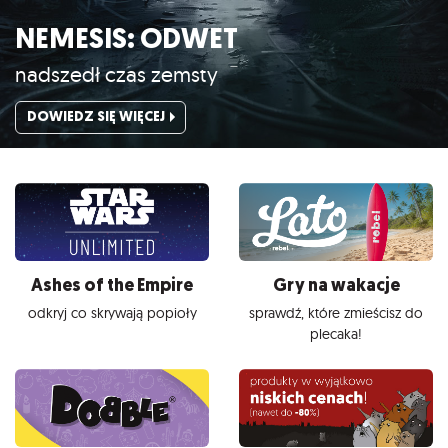
NEMESIS: ODWET
nadszedł czas zemsty
DOWIEDZ SIĘ WIĘCEJ
Ashes of the Empire
Gry na wakacje
odkryj co skrywają popioły
sprawdź, które zmieścisz do
plecaka!