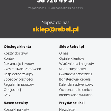
58 728 49 31
W godzinach 10-14 od poniedziałku do piątku
Napisz do nas
sklep@rebel.pl
Obsługa klienta
Sklep Rebel.pl
Koszty dostawy
O nas
Kontakt
Opinie Klientów
Reklamacje i zwroty
Wyróżnienia i nagrody
Czas realizacji zamówień
Sklep stacjonarny
Bezpieczne zakupy
Gwarancja satysfakcji!
Sposoby płatności
Bohaterowie Rebela
Regulamin rabatów
Kalendarz adwentowy
O rejestracji
Ochrona małoletnich
FAQ
Identyfikacja wizualna
Nasze serwisy
Przydatne linki
Koszulki na karty
Newsletter