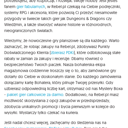
potrzebujesz, aby rozpocząć i rozwijać swoje hobby. Jeśli jesteś
fanem
gier fabularnych
, w Rebel.pl czekają na Ciebie podręczniki,
systemy RPG i akcesoria, które pozwolą Ci przeżyć niesamowite
przygody w świecie takich gier jak Dungeons & Dragons czy
Wiedźmin, a także stworzyć własne historie w różnorodnych,
nieograniczonych światach.
Wierzymy, że nowoczesne gry planszowe są dla każdego. Warto
zaznaczyć, że robiąc zakupy na Rebel.pl, zdobywasz Punkty
Doświadczonego Klienta (
zbierasz PDKi
), które odblokowują stałe
rabaty w zamian za zakupy i recenzje. Dbamy również o
bezpieczeństwo Twoich paczek. Nasza bohaterska ekipa
magazynowa codziennie troszczy się o to, aby zamówione gry
dotarły do Ciebie w doskonałym stanie. Do każdego zamówienia
dołączamy kartę Bohatera, który pilnuje Twojej przesyłki. Gdy
uzbierasz odpowiednią liczbę kart, otrzymasz od nas Mystery Boxa
-
pakiet gier całkowicie za darmo
. Dodatkowo, na Rebel.pl masz
możliwość skorzystania z opcji zakupów w przedsprzedaży,
zdobycia unikalnych promocji i bycia pierwszym w kolejce do
wysyłki. Wystarczy tylko czekać na kuriera.
Jeśli nadal chcesz więcej, zachęcamy do śledzenia nas na