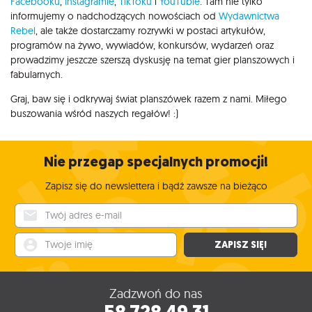
Facebooku
,
Instagramie
,
TikToku
i
YouTubie
. Tam nie tylko
informujemy o nadchodzących nowościach od
Wydawnictwa
Rebel
, ale także dostarczamy rozrywki w postaci artykułów,
programów na żywo, wywiadów, konkursów, wydarzeń oraz
prowadzimy jeszcze szerszą dyskusję na temat gier planszowych i
fabularnych.
Graj, baw się i odkrywaj świat planszówek razem z nami. Miłego
buszowania wśród naszych regałów! :)
Nie przegap specjalnych promocji!
Zapisz się do newslettera i bądź zawsze na bieżąco
Twój adres e-mail
Twoje imię
ZAPISZ SIĘ!
Zadzwoń do nas