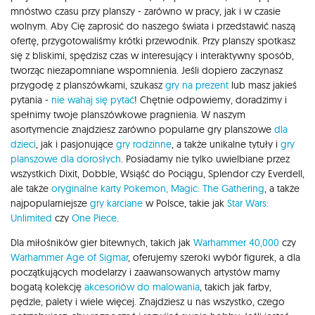
mnóstwo czasu przy planszy - zarówno w pracy, jak i w czasie
wolnym. Aby Cię zaprosić do naszego świata i przedstawić naszą
ofertę, przygotowaliśmy krótki przewodnik. Przy planszy spotkasz
się z bliskimi, spędzisz czas w interesujący i interaktywny sposób,
tworząc niezapomniane wspomnienia. Jeśli dopiero zaczynasz
przygodę z planszówkami, szukasz
gry na prezent
lub masz jakieś
pytania -
nie wahaj się pytać
! Chętnie odpowiemy, doradzimy i
spełnimy twoje planszówkowe pragnienia. W naszym
asortymencie znajdziesz zarówno popularne gry planszowe
dla
dzieci
, jak i pasjonujące
gry rodzinne
, a także unikalne tytuły i
gry
planszowe dla dorosłych
. Posiadamy nie tylko uwielbiane przez
wszystkich Dixit, Dobble, Wsiąść do Pociągu, Splendor czy Everdell,
ale także
oryginalne karty Pokemon,
Magic: The Gathering
, a także
najpopularniejsze
gry karciane
w Polsce, takie jak
Star Wars:
Unlimited
czy
One Piece
.
Dla miłośników gier bitewnych, takich jak
Warhammer 40,000
czy
Warhammer Age of Sigmar
, oferujemy szeroki wybór figurek, a dla
początkujących modelarzy i zaawansowanych artystów mamy
bogatą kolekcję
akcesoriów do malowania
, takich jak farby,
pędzle, palety i wiele więcej. Znajdziesz u nas wszystko, czego