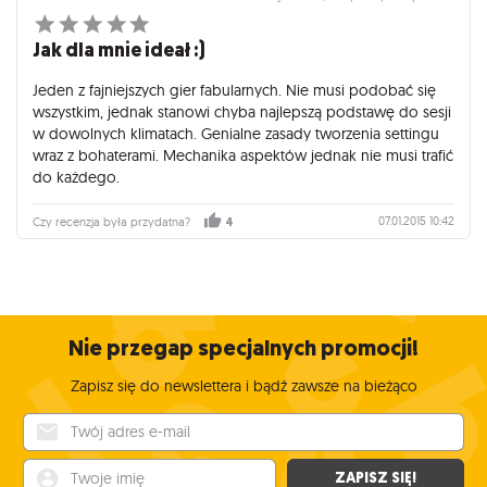
Jak dla mnie ideał :)
Jeden z fajniejszych gier fabularnych. Nie musi podobać się
wszystkim, jednak stanowi chyba najlepszą podstawę do sesji
w dowolnych klimatach. Genialne zasady tworzenia settingu
wraz z bohaterami. Mechanika aspektów jednak nie musi trafić
do każdego.
07.01.2015 10:42
Czy recenzja była przydatna?
4
Nie przegap specjalnych promocji!
Zapisz się do newslettera i bądź zawsze na bieżąco
Twój adres e-mail
Twoje imię
ZAPISZ SIĘ!