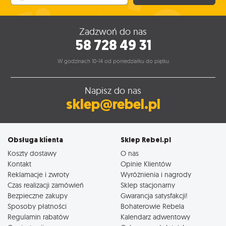
Zadzwoń do nas
58 728 49 31
W godzinach 10-14 od poniedziałku do piątku
Napisz do nas
sklep@rebel.pl
Obsługa klienta
Sklep Rebel.pl
Koszty dostawy
O nas
Kontakt
Opinie Klientów
Reklamacje i zwroty
Wyróżnienia i nagrody
Czas realizacji zamówień
Sklep stacjonarny
Bezpieczne zakupy
Gwarancja satysfakcji!
Sposoby płatności
Bohaterowie Rebela
Regulamin rabatów
Kalendarz adwentowy