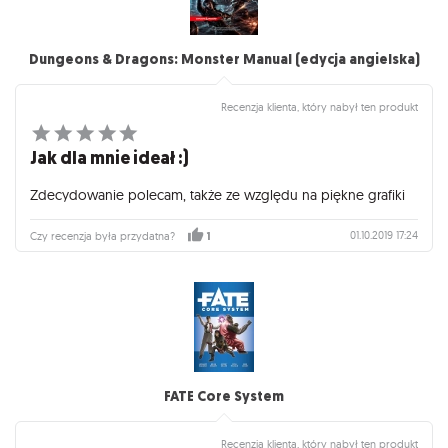
Dungeons & Dragons: Monster Manual (edycja angielska)
Recenzja klienta, który nabył ten produkt
Jak dla mnie ideał :)
Zdecydowanie polecam, także ze względu na piękne grafiki
01.10.2019 17:24
Czy recenzja była przydatna?
1
FATE Core System
Recenzja klienta, który nabył ten produkt