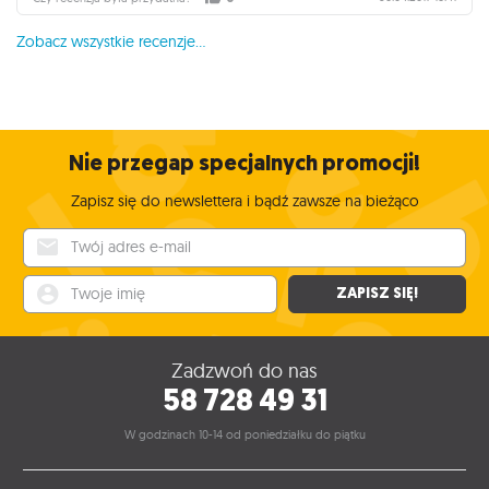
Zobacz wszystkie recenzje...
Nie przegap specjalnych promocji!
Zapisz się do newslettera i bądź zawsze na bieżąco
Twój adres e-mail
Twoje imię
ZAPISZ SIĘ!
Zadzwoń do nas
58 728 49 31
W godzinach 10-14 od poniedziałku do piątku