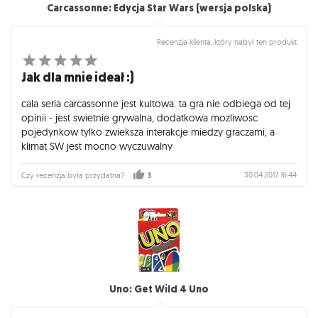
Carcassonne: Edycja Star Wars (wersja polska)
Recenzja klienta, który nabył ten produkt
Jak dla mnie ideał :)
cala seria carcassonne jest kultowa. ta gra nie odbiega od tej
opinii - jest swietnie grywalna, dodatkowa mozliwosc
pojedynkow tylko zwieksza interakcje miedzy graczami, a
klimat SW jest mocno wyczuwalny
30.04.2017 16:44
Czy recenzja była przydatna?
3
Uno: Get Wild 4 Uno