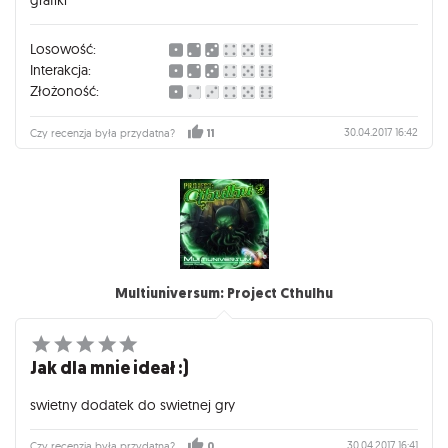
Losowość:
Interakcja:
Złożoność:
30.04.2017 16:42
Czy recenzja była przydatna?
11
Multiuniversum: Project Cthulhu
Jak dla mnie ideał :)
swietny dodatek do swietnej gry
30.04.2017 16:41
Czy recenzja była przydatna?
0