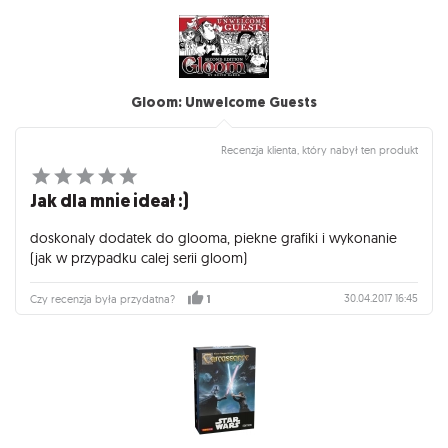
Gloom: Unwelcome Guests
Recenzja klienta, który nabył ten produkt
Jak dla mnie ideał :)
doskonaly dodatek do glooma, piekne grafiki i wykonanie
(jak w przypadku calej serii gloom)
30.04.2017 16:45
Czy recenzja była przydatna?
1