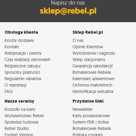
Napisz do nas
sklep@rebel.pl
Obsługa klienta
Sklep Rebel.pl
Koszty dostawy
O nas
Kontakt
Opinie Klientów
Reklamacje i zwroty
Wyróżnienia i nagrody
Czas realizacji zamówień
Sklep stacjonarny
Bezpieczne zakupy
Gwarancja satysfakcji!
Sposoby płatności
Bohaterowie Rebela
Regulamin rabatów
Kalendarz adwentowy
O rejestracji
Ochrona małoletnich
FAQ
Identyfikacja wizualna
Nasze serwisy
Przydatne linki
Koszulki na karty
Newsletter
Wydawnictwo Rebel
Karty podarunkowe
Sprzedaż hurtowa
System PDK i trofea
Rebel Studio
Bohaterowie Rebela
English Version
Polityka cookies