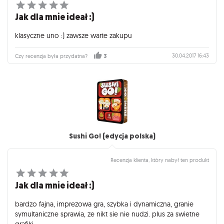
Jak dla mnie ideał :)
klasyczne uno :) zawsze warte zakupu
30.04.2017 16:43
Czy recenzja była przydatna?
3
Sushi Go! (edycja polska)
Recenzja klienta, który nabył ten produkt
Jak dla mnie ideał :)
bardzo fajna, imprezowa gra, szybka i dynamiczna, granie
symultaniczne sprawia, ze nikt sie nie nudzi. plus za swietne
grafiki