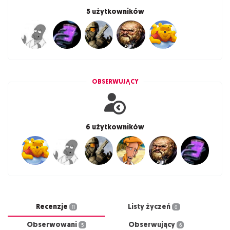
5 użytkowników
OBSERWUJĄCY
6 użytkowników
Recenzje
Listy życzeń
11
0
Obserwowani
Obserwujący
5
6