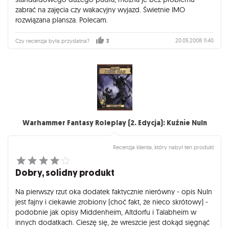
zabrać na zajęcia czy wakacyjny wyjazd. Świetnie IMO
rozwiązana plansza. Polecam.
20.05.2008 11:40
Czy recenzja była przydatna?
3
Warhammer Fantasy Roleplay (2. Edycja): Kuźnie Nuln
Recenzja klienta, który nabył ten produkt
Dobry, solidny produkt
Na pierwszy rzut oka dodatek faktycznie nierówny - opis Nuln
jest fajny i ciekawie zrobiony (choć fakt, że nieco skrótowy) -
podobnie jak opisy Middenheim, Altdorfu i Talabheim w
innych dodatkach. Cieszę się, że wreszcie jest dokąd sięgnąć