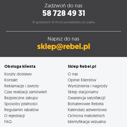
Zadzwoń do nas
58 728 49 31
W godzinach 10-14 od poniedziałku do piątku
Napisz do nas
sklep@rebel.pl
Obsługa klienta
Sklep Rebel.pl
Koszty dostawy
O nas
Kontakt
Opinie Klientów
Reklamacje i zwroty
Wyróżnienia i nagrody
Czas realizacji zamówień
Sklep stacjonarny
Bezpieczne zakupy
Gwarancja satysfakcji!
Sposoby płatności
Bohaterowie Rebela
Regulamin rabatów
Kalendarz adwentowy
O rejestracji
Ochrona małoletnich
FAQ
Identyfikacja wizualna