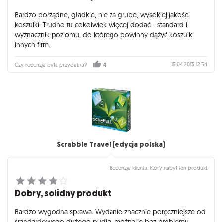
Bardzo porządne, gładkie, nie za grube, wysokiej jakości
koszulki. Trudno tu cokolwiek więcej dodać - standard i
wyznacznik poziomu, do którego powinny dążyć koszulki
innych firm.
15.04.2013 12:54
Czy recenzja była przydatna?
4
Scrabble Travel (edycja polska)
Recenzja klienta, który nabył ten produkt
Dobry, solidny produkt
Bardzo wygodna sprawa. Wydanie znacznie poręczniejsze od
standardowego dużego pudła, można je bez problemu