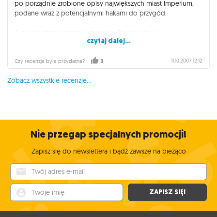
po porządnie zrobione opisy największych miast Imperium,
podane wraz z potencjalnymi hakami do przygód.
Z drugiej strony mamy przygodę. Zgodzę się z
czytaj dalej...
przedmówcami - zakończenie kampanii wydaje się jakby za
proste i trochę za mało ambitne. Cóż, poprowadzić
zamierzam to i tak, zobaczymy jak wyjdzie w praniu.
11.10.2007 12:12
Czy recenzja była przydatna?
3
Zobacz wszystkie recenzje...
Nie przegap specjalnych promocji!
Zapisz się do newslettera i bądź zawsze na bieżąco
Twój adres e-mail
Twoje imię
ZAPISZ SIĘ!