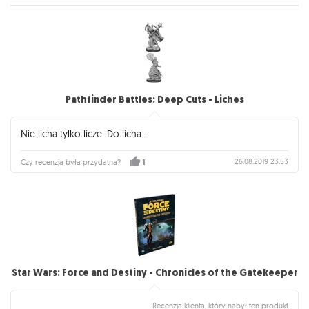
Pathfinder Battles: Deep Cuts - Liches
Nie licha tylko licze. Do licha...
26.08.2019 23:53
Czy recenzja była przydatna?
1
Star Wars: Force and Destiny - Chronicles of the Gatekeeper
Recenzja klienta, który nabył ten produkt