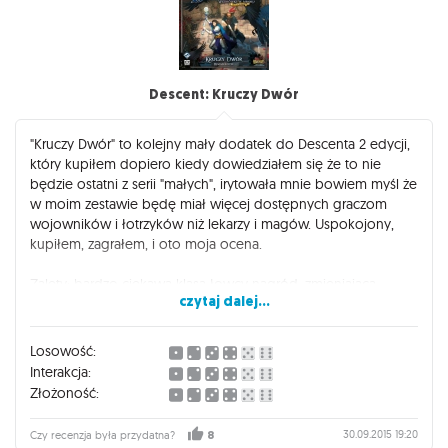
Descent: Kruczy Dwór
"Kruczy Dwór" to kolejny mały dodatek do Descenta 2 edycji,
który kupiłem dopiero kiedy dowiedziałem się że to nie
będzie ostatni z serii "małych", irytowała mnie bowiem myśl że
w moim zestawie będę miał więcej dostępnych graczom
wojowników i łotrzyków niż lekarzy i magów. Uspokojony,
kupiłem, zagrałem, i oto moja ocena.
Zalety: bardzo ciekawa klasa łowcy nagród, zmieniająca
czytaj dalej...
łotrzyków w prawdziwych zabijaków potworów, posiadająca
ciekawe karty które dodatkowo bardzo ładnie składają się
między sobą w kombinacje. Bardzo fajna nowa talia
Losowość:
mrocznego władcy, która zagrywa karty na obszar gry,
Interakcja:
bezpośrednio na grupy potworów, dając wszystkim stworom
Złożoność:
specjalne umiejętności; pomysł, zaadoptowany później z
wielkim sukcesem w "Star Wars: Imperial Assault" działa tutaj
30.09.2015 19:20
Czy recenzja była przydatna?
8
równie dobrze i na tle innych talii jest mocno oryginalny.