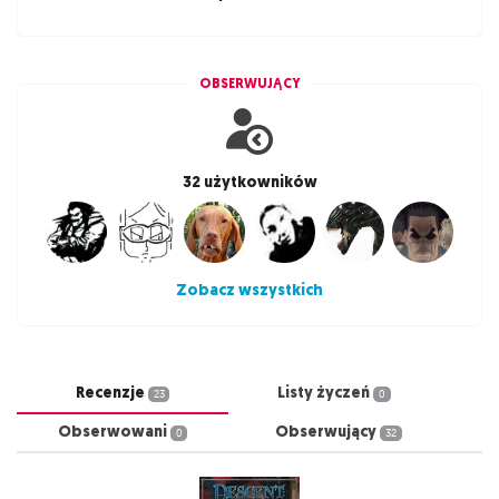
OBSERWUJĄCY
32 użytkowników
Zobacz wszystkich
Recenzje
Listy życzeń
23
0
Obserwowani
Obserwujący
0
32