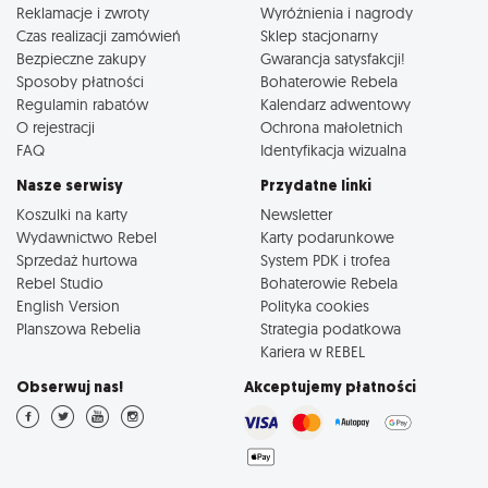
Reklamacje i zwroty
Wyróżnienia i nagrody
Defenders", wygląda to bardzo blado. Gra w moim odczuciu
Czas realizacji zamówień
Sklep stacjonarny
jest zdecydowanie za prosta (dla graczy) i możliwe że w
Bezpieczne zakupy
Gwarancja satysfakcji!
ogóle za prosta dla dorosłych. Ostatnią wadą jest cena,
Sposoby płatności
Bohaterowie Rebela
porównując ilość elementów w pudełku do, dajmy na to,
Regulamin rabatów
Kalendarz adwentowy
"Descent"a, dostajemy dobre dwa razy mniej za podobną
cenę.
O rejestracji
Ochrona małoletnich
FAQ
Identyfikacja wizualna
Pomimo wad, polecam "Magię i Myszy" rodzinom z
Nasze serwisy
Przydatne linki
młodszymi/średnimi dziećmi, bo jest to produkt idealny dla
tej grupy. Jeśli Twoim celem jest spędzenie czasu z dziećmi
Koszulki na karty
Newsletter
nad trochę bardziej intelektualną rozrywką, oderwanie ich od
Wydawnictwo Rebel
Karty podarunkowe
komputera czy nauczenie współpracy, gra sprawdzi się
Sprzedaż hurtowa
System PDK i trofea
perfekcyjnie. Polecam ją również niedzielnym graczom, bo
Rebel Studio
Bohaterowie Rebela
gra jest na tyle prosta, szybka i wciągająca, że przyjemnie
English Version
Polityka cookies
spędzą przy niej popołudnie. Dla wytrawnych graczy, mimo
Planszowa Rebelia
Strategia podatkowa
wszystko, nie polecam: jest dla nich za prosta, wyborów jest
Kariera w REBEL
za mało i są zbyt oczywiste a przechodzenie więcej niż jednej
Obserwuj nas!
Akceptujemy płatności
misji dziennie ujawnia dużą powtarzalność tej gry.