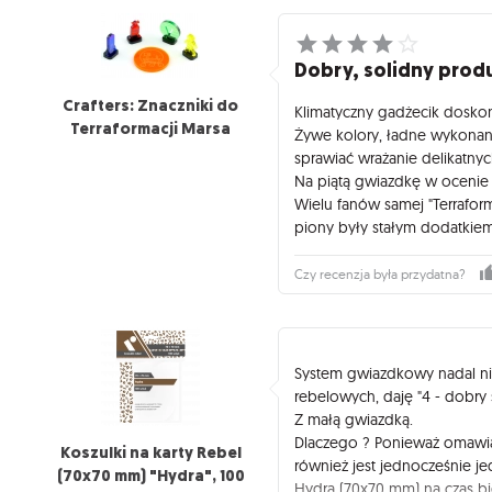
Dobry, solidny prod
Crafters: Znaczniki do
Klimatyczny gadżecik doskona
Terraformacji Marsa
Żywe kolory, ładne wykonani
sprawiać wrażanie delikatnyc
Na piątą gwiazdkę w ocenie t
Wielu fanów samej "Terraform
piony były stałym dodatkiem 
Czy recenzja była przydatna?
System gwiazdkowy nadal nie
rebelowych, daję "4 - dobry 
Z małą gwiazdką.
Dlaczego ? Ponieważ omawiana
Koszulki na karty Rebel
również jest jednocześnie j
(70x70 mm) "Hydra", 100
Hydra (70x70 mm) na czas bie