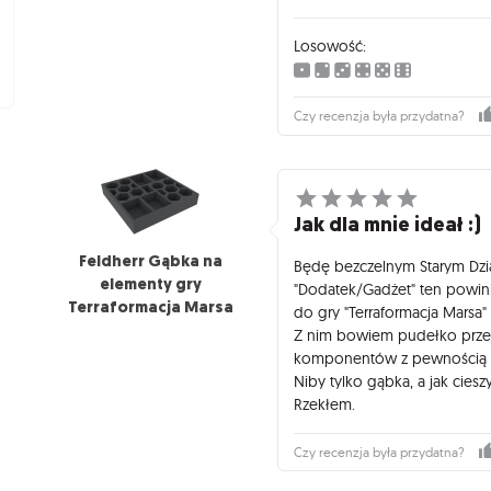
ten był tak samo zaskakujący
wcześniej nie miałem.
Losowość:
"Baśnie" to m.in.: wilk wyją
czy elf.
Średniowiecze", to choćby: ks
A dzięki "Mitom" otrzymujem
Czy recenzja była przydatna?
Cyklopa, Zeusa, wraz z siedz
Minotaura.
Jak widać po zaprezentowany
wyjścia do różnorakich zast
Jak dla mnie ideał :)
Można powiedzieć, ze ramy 
zostały wykonane (patrz moj
Feldherr Gąbka na
Będę bezczelnym Starym Dzi
Rzucasz i już masz gotową se
elementy gry
"Dodatek/Gadżet" ten pow
Terraformacja Marsa
do gry "Terraformacja Marsa" 
Z nim bowiem pudełko przest
komponentów z pewnością z
Niby tylko gąbka, a jak cieszy
Rzekłem.
Czy recenzja była przydatna?