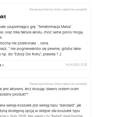
Recenzja klienta, który nabył ten produkt
ukt
le uzupełniający grę: "Terraformacja Marsa".
e, oraz miła faktura akrylu, choć same piony mogą
h.
rochę nie przekonała ... cena.
acji..." nie pogniewałoby się pewnie, gdyby takie
np. do "Edycji Gry Roku", prawda ? ;)
14.04.2021 13:35
2
Recenzja klienta, który nabył ten produkt
 jest aktywny, lecz stosując dawny system ocen
solidny produkt"*.
 wersja koszulek jest wersją typu "standard", jak
edyną dostępną opcją w sklepie dla koszulek typu
żący. (luty 2021). Nie wiem czy "Rebel" miał/będzie