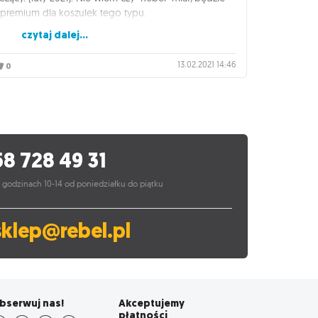
ę premium dla koszulek tego typu.
czytaj dalej...
pierwsze zetknięcie się z produktami koszulkowymi
13.02.2021 14:46
0
gry "Mandala".
ersję produkt sprawia wrażenie dobrego.
owana w podwójną folię, opisaną i czytelną, z mini-
wnie koszulkować swoje karty, przy użyciu
k.
o koszulki oczywiście jest zauważalnie cieńsza w
58 728 49 31
 w wersjach premium i w pierwszej chwili koszulki
ch, ale po włożeniu wszystkich kart i rozegraniu
 godzinach 10-14 od poniedziałku do piątku
olę dobrze.
stępna cena za całą setkę naszych garniturków.
la koszulek tego typu, taki standard - dodatkowo w
sklep@rebel.pl
stu dobrym wyborem.
bserwuj nas!
Akceptujemy
płatności