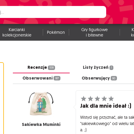
Karcianki
Gry figurkowe
K
Pokémon
kolekcjonerskie
i bitewne
k
Recenzje
Listy życzeń
108
1
Obserwowani
Obserwujący
187
90
Jak dla mnie ideał :)
Wstyd się przyznać, ale ta s
"sakiewkowego" od wielu la
Sakiewka Muminki
a. ;)