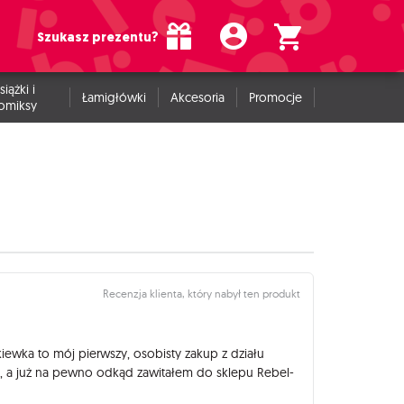
Szukasz prezentu?
siążki i
Łamigłówki
Akcesoria
Promocje
omiksy
Recenzja klienta, który nabył ten produkt
akiewka to mój pierwszy, osobisty zakup z działu
t, a już na pewno odkąd zawitałem do sklepu Rebel-