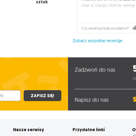
sztuk
miał w swojej ofercie wersj
Ale do rzeczy: Jest to moje 
firmy Rebel.
Czy recenzja była przydatna?
Koszulki zostały kupione do 
Nawet jak na standardową w
Zobacz wszystkie recenzje...
Całość koszulek została opak
ikonografią jak należy popra
zakupionych właśnie koszule
Sama folia, z jakiej wykonan
Zadzwoń do nas
stosunku do innych koszulek
mogą sprawiać wrażenie słaby
W
kilku partii spełniają swoją r
Dodatkowym atutem jest przy
Przy braku wersji premium d
ZAPISZ SIĘ!
Napisz do nas
takiej cenie będzie po pro
Nasze serwisy
Przydatne linki
O