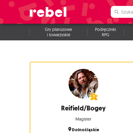
Gry planszowe
Podręczniki
i towarzyskie
RPG
Reifield/Bogey
Magister
Dolnośląskie