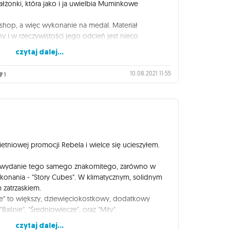
żonki, która jako i ja uwielbia Muminkowe
rshop, a więc wykonanie na medal. Materiał
y i w rzeczywistości jego odcień jest nieco
wanych zdjęciach, co uważam za plus dla mniejszej
czytaj dalej...
drobnych zanieczyszczeń w przyszłości. Do tego
adka, co też jest plusem. Sznurek jest mocny, a sam
10.08.2021 11:55
1
ie.
. ulubiony zestaw kostek, lub kilka małych figurek,
ciut większa, ale za tą cenę jest całkowicie okay.
ana: Sakiewka od razu znajdzie różnorakie
pewnie jako "domek" dla zestawu "Story Cubes
ne jakieś. :)
etniowej promocji Rebela i wielce się ucieszyłem.
ze) wydanie tego samego znakomitego, zarówno w
ykonania - "Story Cubes". W klimatycznym, solidnym
zatrzaskiem.
zje" to większy, dziewięciokostkowy, dodatkowy
"Baśnie", "Średniowiecze", oraz "Mity".
staw dodatkowy (wcześniej kupowałem te małe), ale
czytaj dalej...