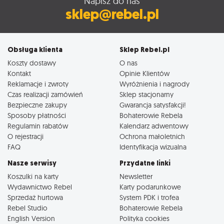
Napisz do nas
sklep@rebel.pl
Obsługa klienta
Sklep Rebel.pl
Koszty dostawy
O nas
Kontakt
Opinie Klientów
Reklamacje i zwroty
Wyróżnienia i nagrody
Czas realizacji zamówień
Sklep stacjonarny
Bezpieczne zakupy
Gwarancja satysfakcji!
Sposoby płatności
Bohaterowie Rebela
Regulamin rabatów
Kalendarz adwentowy
O rejestracji
Ochrona małoletnich
FAQ
Identyfikacja wizualna
Nasze serwisy
Przydatne linki
Koszulki na karty
Newsletter
Wydawnictwo Rebel
Karty podarunkowe
Sprzedaż hurtowa
System PDK i trofea
Rebel Studio
Bohaterowie Rebela
English Version
Polityka cookies