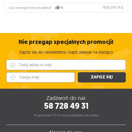
18.04.2015 14:12
Czy recenzja była przydatna?
5
Nie przegap specjalnych promocji!
Zapisz się do newslettera i bądź zawsze na bieżąco
Twój adres e-mail
Twoje imię
ZAPISZ SIĘ!
Zadzwoń do nas
58 728 49 31
W godzinach 10-14 od poniedziałku do piątku