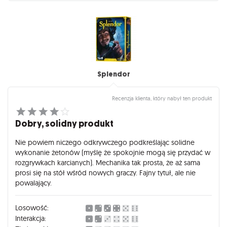
sprawia, że po kilku partiach ta gra nie zachwyca już tak
bardzo...
Splendor
Recenzja klienta, który nabył ten produkt
Dobry, solidny produkt
Nie powiem niczego odkrywczego podkreślając solidne
wykonanie żetonów (myślę że spokojnie mogą się przydać w
rozgrywkach karcianych). Mechanika tak prosta, że aż sama
prosi się na stół wśród nowych graczy. Fajny tytuł, ale nie
powalający.
Losowość:
Interakcja: