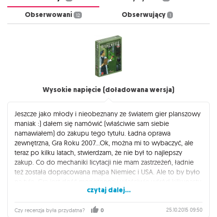
Obserwowani
Obserwujący
12
1
Wysokie napięcie (doładowana wersja)
Jeszcze jako młody i nieobeznany ze światem gier planszowy
maniak :) dałem się namówić (właściwie sam siebie
namawiałem) do zakupu tego tytułu. Ładna oprawa
zewnętrzna, Gra Roku 2007...Ok, można mi to wybaczyć, ale
teraz po kilku latach, stwierdzam, że nie był to najlepszy
zakup. Co do mechaniki licytacji nie mam zastrzeżeń, ładnie
też została dopracowana mapa Niemiec i USA. Ale to by było
na tyle. Gra jest dość monotonna i właściwie wśród kilkunastu
czytaj dalej...
rozgrywek jakie przeprowadziłem zauważałem, że
poszukiwanie alternatywnego sposobu wygrania (innego niż
zbilansowanie kosztów do ilości miast) nie wchodzi w grę. Co
25.10.2015 09:50
Czy recenzja była przydatna?
0