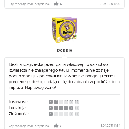
01.05.2015 19:00
Czy recenzja była przydatna?
4
Dobble
Idealna rozgrzewka przed partią właściwą. Towarzystwo
(zwłaszcza nie znające tego tytułu) momentalnie zostaje
pobudzone i już po chwili nie liczy się nic innego :) Lekkie i
poręczne pudełko, nadające się do zabrania w podróż lub na
imprezę. Naprawdę warto!
Losowość:
Interakcja:
Złożoność:
18.04.2015 14:54
Czy recenzja była przydatna?
7