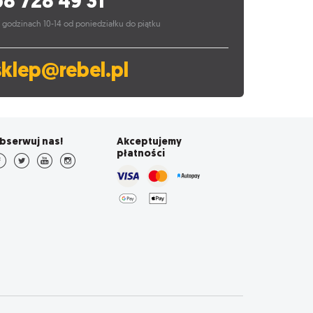
58 728 49 31
 godzinach 10-14 od poniedziałku do piątku
sklep@rebel.pl
bserwuj nas!
Akceptujemy
płatności