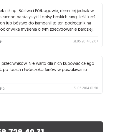
k niż np. Bóstwa i Półbogowie, niemniej jednak w
tracono na statystyki i opisy boskich rang. Jeśli ktoś
eon lub bóstwo do kampanii to ten podręcznik na
oć chwilka myślenia o tym zdecydowanie bardziej.
31.05.2014 02:07
1
h przeciwników. Nie warto dla nich kupować całego
ać po forach i twórczości fanów w poszukiwaniu
31.05.2014 01:50
0