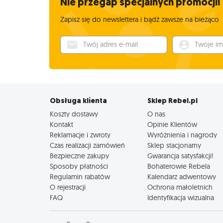
Nie przegap specjalnych promocji!
Zapisz się do newslettera i bądź zawsze na bieżąco
Twój adres e-mail
Twoje imię
Obsługa klienta
Sklep Rebel.pl
Koszty dostawy
O nas
Kontakt
Opinie Klientów
Reklamacje i zwroty
Wyróżnienia i nagrody
Czas realizacji zamówień
Sklep stacjonarny
Bezpieczne zakupy
Gwarancja satysfakcji!
Sposoby płatności
Bohaterowie Rebela
Regulamin rabatów
Kalendarz adwentowy
O rejestracji
Ochrona małoletnich
FAQ
Identyfikacja wizualna