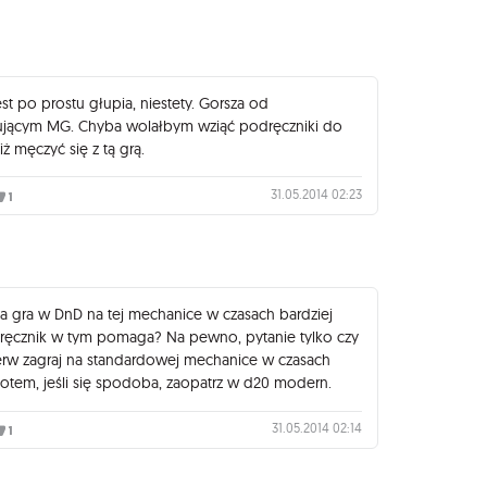
st po prostu głupia, niestety. Gorsza od
tkującym MG. Chyba wolałbym wziąć podręczniki do
ż męczyć się z tą grą.
31.05.2014 02:23
1
a gra w DnD na tej mechanice w czasach bardziej
ręcznik w tym pomaga? Na pewno, pytanie tylko czy
erw zagraj na standardowej mechanice w czasach
potem, jeśli się spodoba, zaopatrz w d20 modern.
31.05.2014 02:14
1