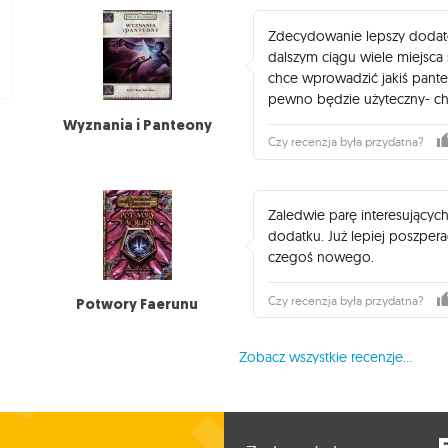
Zdecydowanie lepszy dodate
dalszym ciągu wiele miejsca s
chce wprowadzić jakiś pant
pewno będzie użyteczny- ch
Wyznania i Panteony
Czy recenzja była przydatna?
Zaledwie parę interesującyc
dodatku. Już lepiej poszper
czegoś nowego.
Czy recenzja była przydatna?
Potwory Faerunu
Zobacz wszystkie recenzje...