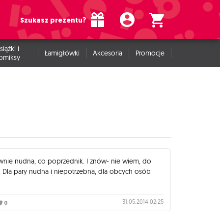
Szukasz prezentu?
siążki i
Łamigłówki
Akcesoria
Promocje
omiksy
równie nudna, co poprzednik. I znów- nie wiem, do
. Dla pary nudna i niepotrzebna, dla obcych osób
31.05.2014 02:25
0