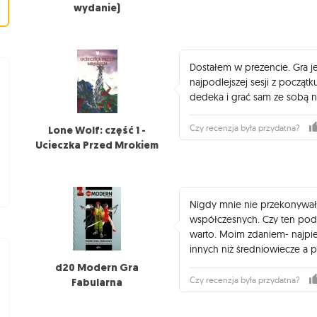
wydanie)
Dostałem w prezencie. Gra je
najpodlejszej sesji z począ
dedeka i grać sam ze sobą ni
Czy recenzja była przydatna?
Lone Wolf: część 1 -
Ucieczka Przed Mrokiem
Nigdy mnie nie przekonywał
współczesnych. Czy ten pod
warto. Moim zdaniem- najpi
innych niż średniowiecze a 
d20 Modern Gra
Czy recenzja była przydatna?
Fabularna