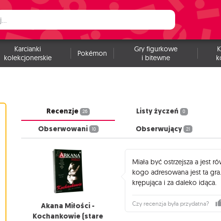
Karcianki
Gry figurkowe
K
Pokémon
kolekcjonerskie
i bitewne
k
Recenzje
Listy życzeń
26
0
Obserwowani
Obserwujący
10
21
Miała być ostrzejsza a jest 
kogo adresowana jest ta gra
krępująca i za daleko idąca.
Czy recenzja była przydatna?
Akana Miłości -
Kochankowie (stare