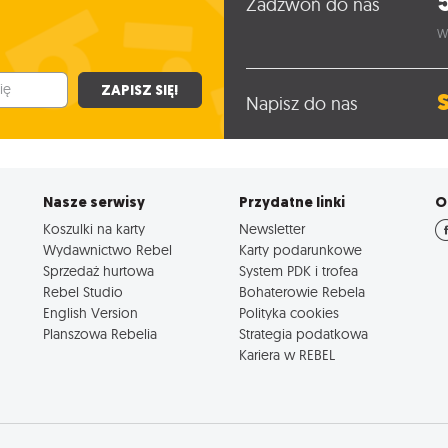
Zadzwoń do nas
W
ZAPISZ SIĘ!
Napisz do nas
Nasze serwisy
Przydatne linki
O
Koszulki na karty
Newsletter
Wydawnictwo Rebel
Karty podarunkowe
Sprzedaż hurtowa
System PDK i trofea
Rebel Studio
Bohaterowie Rebela
English Version
Polityka cookies
Planszowa Rebelia
Strategia podatkowa
Kariera w REBEL