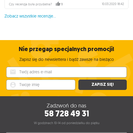
10.03.2020 18:42
Czy recenzja była przydatna?
1
Zobacz wszystkie recenzje...
Nie przegap specjalnych promocji!
Zapisz się do newslettera i bądź zawsze na bieżąco
Twój adres e-mail
Twoje imię
ZAPISZ SIĘ!
Zadzwoń do nas
58 728 49 31
W godzinach 10-14 od poniedziałku do piątku