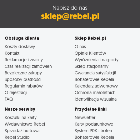
Napisz do nas
sklep@rebel.pl
Obsługa klienta
Sklep Rebel.pl
Koszty dostawy
O nas
Kontakt
Opinie Klientów
Reklamacje i zwroty
Wyróżnienia i nagrody
Czas realizacji zamówień
Sklep stacjonarny
Bezpieczne zakupy
Gwarancja satysfakcji!
Sposoby płatności
Bohaterowie Rebela
Regulamin rabatów
Kalendarz adwentowy
O rejestracji
Ochrona małoletnich
FAQ
Identyfikacja wizualna
Nasze serwisy
Przydatne linki
Koszulki na karty
Newsletter
Wydawnictwo Rebel
Karty podarunkowe
Sprzedaż hurtowa
System PDK i trofea
Rebel Studio
Bohaterowie Rebela