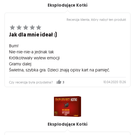
Eksplodujące Kotki
Recenzja klienta, który nabył ten produkt
Jak dla mnie ideał :)
Bum!
Nie-nie-nie-a jednak tak
Krótkotrwały wylew emocji
Gramy dalej
Świetna, szybka gra. Dzieci znają opisy kart na pamięć.
10.04.2020 13:26
Czy recenzja była przydatna?
3
Eksplodujące Kotki