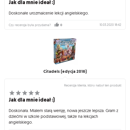
Jak dla mnie ideał :)
Doskonałe urozmaicenie lekcji angielskiego.
10.03.2020 18:42
Czy recenzja była przydatna?
0
Citadels (edycja 2016)
Recenzja klienta, który nabył ten produkt
Jak dla mnie ideał :)
Doskonała. Mialem starą wersję, nowa jeszcze lepsza. Gram z
dziećmi w szkole podstawowej, także na lekcjach
angielskiego.