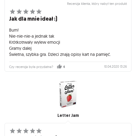
Recenzja klienta, który nabył ten produkt
Jak dla mnie ideał :)
Bum!
Nie-nie-nie-a jednak tak
Krótkotrwały wylew emocji
Gramy dalej
Świetna, szybka gra. Dzieci znają opisy kart na pamięć.
10.04.2020 13:26
Czy recenzja była przydatna?
4
Letter Jam